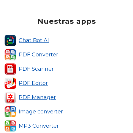
Nuestras apps
Chat Bot AI
PDF Converter
PDF Scanner
PDF Editor
PDF Manager
Image converter
MP3 Converter