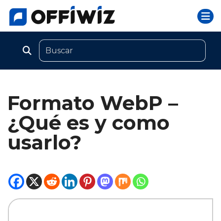
Alte
Saltar
al
contenido
Formato WebP –
¿Qué es y como
usarlo?