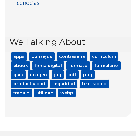
conocías
We Talking About
apps
consejos
contraseña
curriculum
ebook
firma digital
formato
formulario
guía
imagen
jpg
pdf
png
productividad
seguridad
teletrabajo
trabajo
utilidad
webp