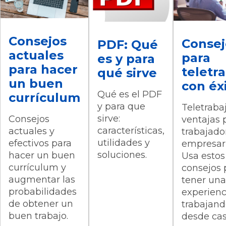
Consejos
Consej
PDF: Qué
actuales
para
es y para
para hacer
teletr
qué sirve
un buen
con éx
Qué es el PDF
currículum
y para que
Teletraba
sirve:
Consejos
ventajas 
características,
actuales y
trabajado
utilidades y
efectivos para
empresari
soluciones.
hacer un buen
Usa estos
currículum y
consejos 
augmentar las
tener una
probabilidades
experienc
de obtener un
trabajan
buen trabajo.
desde cas