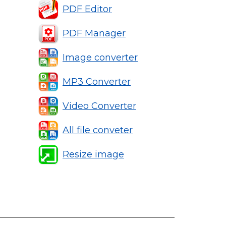
PDF Editor
PDF Manager
Image converter
MP3 Converter
Video Converter
All file conveter
Resize image